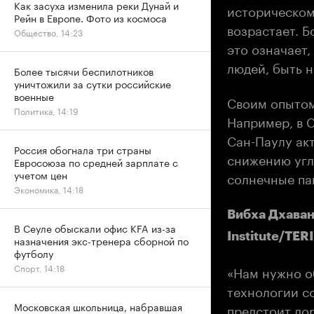
Как засуха изменила реки Дунай и
историческом
Рейн в Европе. Фото из космоса
возрастает. Б
Общество, 14:23
это означает,
людей, быть 
Более тысячи беспилотников
уничтожили за сутки российские
военные
Своим опытом
Политика, 14:19
Например, в 
Сан-Паулу ак
Россия обогнала три страны
снижению угл
Евросоюза по средней зарплате с
учетом цен
солнечные па
Экономика, 14:18
Вибха Дхаван
В Сеуле обыскали офис KFA из-за
Institute/TERI
назначения экс-тренера сборной по
футболу
Спорт, 14:18
«Нам нужно о
технологии с
Московская школьница, набравшая
предстоит дор