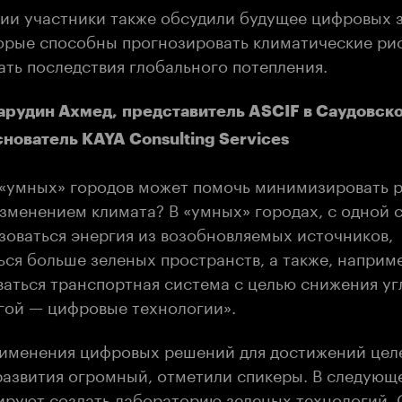
сии участники также обсудили будущее цифровых 
орые способны прогнозировать климатические ри
ть последствия глобального потепления.
рудин Ахмед, представитель ASCIF в Саудовско
снователь KAYA Consulting Services
 «умных» городов может помочь минимизировать р
изменением климата? В «умных» городах, с одной 
зоваться энергия из возобновляемых источников,
ься больше зеленых пространств, а также, наприм
аться транспортная система с целью снижения у
угой — цифровые технологии».
именения цифровых решений для достижений цел
развития огромный, отметили спикеры. В следующе
ируют создать лабораторию зеленых технологий.