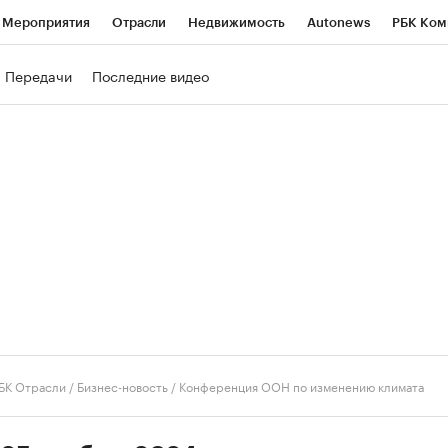
Мероприятия
Отрасли
Недвижимость
Autonews
РБК Ком
ние
РБК Курсы
РБК Life
Тренды
Визионеры
Национальн
Передачи
Последние видео
б
Исследования
Кредитные рейтинги
Франшизы
Газета
роверка контрагентов
Политика
Экономика
Бизнес
Техно
БК Отрасли / Бизнес-новость
/
Конференция ООН по изменению климата