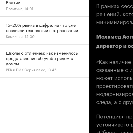
Балтии
В рамках сес
Политика, 14:01
решений, кот
минимизирова
15–20% рынка в цифре: на что уже
повлияли технологии в страховании
Компании, 14:00
Мохамед Асга
директор и о
Школы с отличием: как изменилось
представление об учебе рядом с
«Как наличие
домом
связанные с 
РБК и ПИК Серия плюс, 13:45
может исполь
проектироват
модернизиров
следа, а с др
Потенциал пр
устойчивого 
«Сбере» план