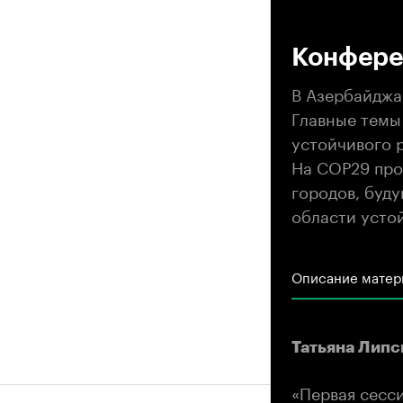
00
Конфере
В Азербайджа
Главные темы
устойчивого р
На СОР29 про
городов, буд
области усто
Описание матер
Татьяна Липс
«Первая сесс