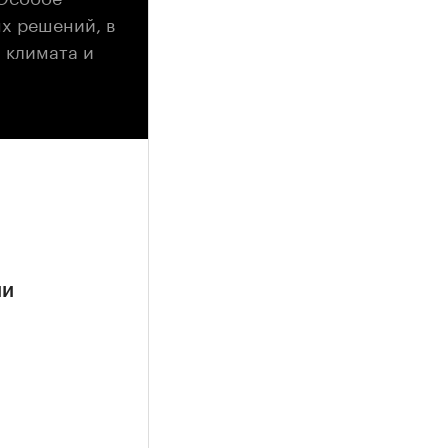
х решений, в
и климата и
ии