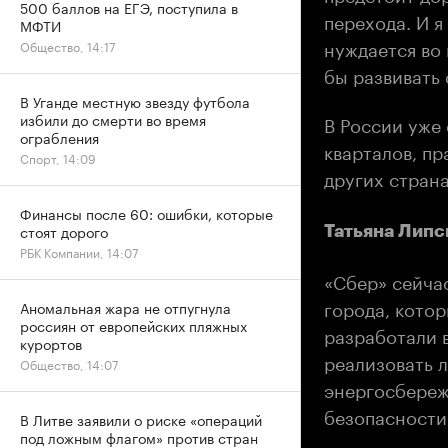
500 баллов на ЕГЭ, поступила в
перехода. И я
МФТИ
нуждается во
Общество, 14:17
бы развивать
В Уганде местную звезду футбола
избили до смерти во время
В России уже
ограбления
кварталов, пр
Спорт, 14:09
других страна
Финансы после 60: ошибки, которые
стоят дорого
Татьяна Липс
РБК Компании, 14:07
«Сбер» сейчас
города, котор
Аномальная жара не отпугнула
россиян от европейских пляжных
разработали 
курортов
реализовать л
Общество, 14:07
энергосбереж
безопасности 
В Литве заявили о риске «операций
под ложным флагом» против стран