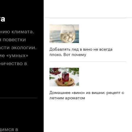
та
нию климата.
я повестки
асти экологии.
Добавлять лед в вино не всегда
ие «умных»
плохо. Вот почему
ничество в
Домашнее «вино» из вишни: рецепт с
летним ароматом
димся в