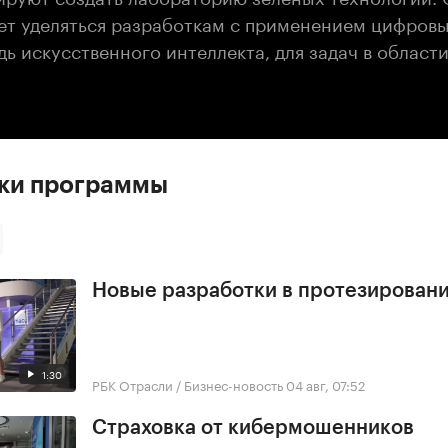
ет уделяться разработкам с применением цифровы
ь искусственного интеллекта, для задач в област
ски программы
Новые разработки в протезирован
1:30
РБК Отрасли / Бизнес-новость
04 авг, 07:52
Страховка от кибермошенников