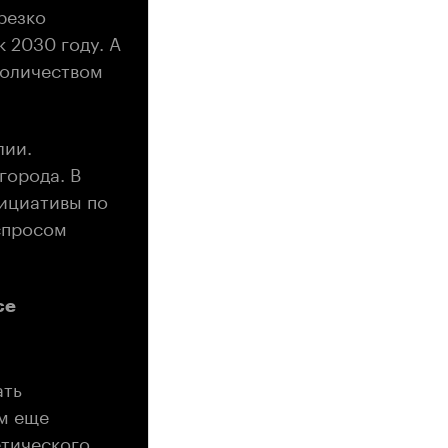
резко
 2030 году. А
количеством
лии.
города. В
нициативы по
спросом
ce
ать
ам еще
етического