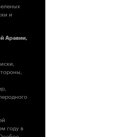
зеленых
ски и
й Аравии,
иски,
стороны,
ер,
глеродного
ей
м году в
 Особое