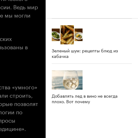
ссии. Ведь мир
ые мы могли
дских
льзованы в
Зеленый шум: рецепты блюд из
кабачка
ства «умного»
али строить,
Добавлять лед в вино не всегда
плохо. Вот почему
орые позволят
логии по
опросы
едицине».