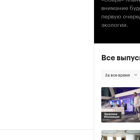
внимание буд
первую очеред
экологии.
Все выпу
За все время