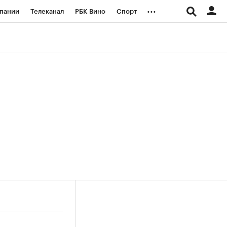
...
пании
Телеканал
РБК Вино
Спорт
ые проекты
Город
Стиль
Крипто
Спецпроекты СПб
логии и медиа
Финансы