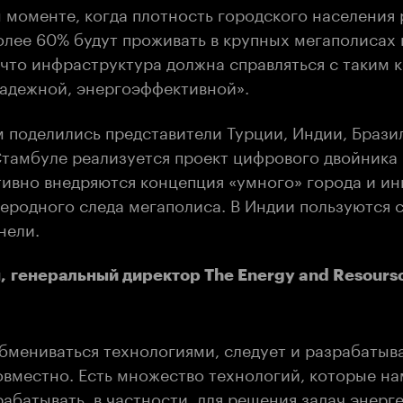
 моменте, когда плотность городского населения 
олее 60% будут проживать в крупных мегаполисах к
 что инфраструктура должна справляться с таким 
надежной, энергоэффективной».
 поделились представители Турции, Индии, Брази
Стамбуле реализуется проект цифрового двойника 
тивно внедряются концепция «умного» города и и
еродного следа мегаполиса. В Индии пользуются 
нели.
, генеральный директор The Energy and Resours
бмениваться технологиями, следует и разрабатыв
овместно. Есть множество технологий, которые н
абатывать, в частности, для решения задач энерг