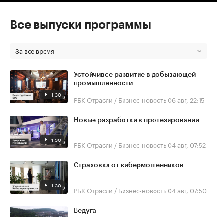
Все выпуски программы
За все время
Устойчивое развитие в добывающей
промышленности
1:30
РБК Отрасли / Бизнес-новость
06 авг, 22:15
Новые разработки в протезировании
1:30
РБК Отрасли / Бизнес-новость
04 авг, 07:52
Страховка от кибермошенников
1:30
РБК Отрасли / Бизнес-новость
04 авг, 07:50
Ведуга