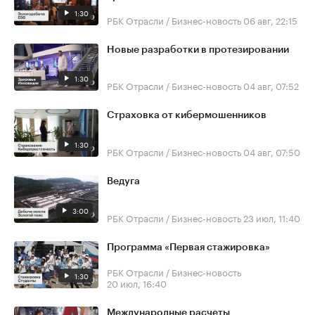
1:30
РБК Отрасли / Бизнес-новость
06 авг, 22:15
Новые разработки в протезировании
1:30
РБК Отрасли / Бизнес-новость
04 авг, 07:52
Страховка от кибермошенников
1:30
РБК Отрасли / Бизнес-новость
04 авг, 07:50
Ведуга
3:00
РБК Отрасли / Бизнес-новость
23 июл, 11:40
Программа «Первая стажировка»
РБК Отрасли / Бизнес-новость
1:30
20 июл, 16:40
Международные расчеты