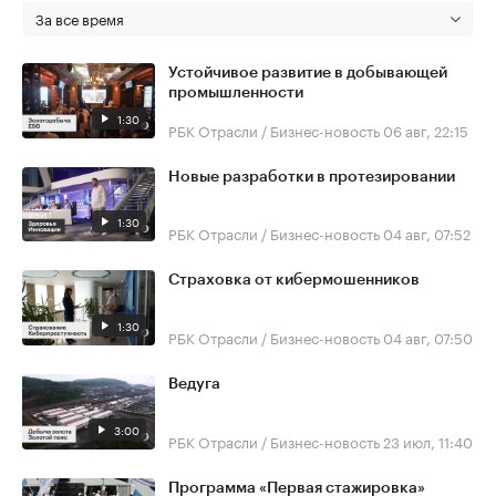
За все время
Устойчивое развитие в добывающей
промышленности
1:30
РБК Отрасли / Бизнес-новость
06 авг, 22:15
Новые разработки в протезировании
1:30
РБК Отрасли / Бизнес-новость
04 авг, 07:52
Страховка от кибермошенников
1:30
РБК Отрасли / Бизнес-новость
04 авг, 07:50
Ведуга
3:00
РБК Отрасли / Бизнес-новость
23 июл, 11:40
Программа «Первая стажировка»