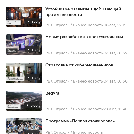
Устойчивое развитие в добывающей
промышленности
1:30
РБК Отрасли / Бизнес-новость
06 авг, 22:15
Новые разработки в протезировании
1:30
РБК Отрасли / Бизнес-новость
04 авг, 07:52
Страховка от кибермошенников
1:30
РБК Отрасли / Бизнес-новость
04 авг, 07:50
Ведуга
3:00
РБК Отрасли / Бизнес-новость
23 июл, 11:40
Программа «Первая стажировка»
РБК Отрасли / Бизнес-новость
1:30