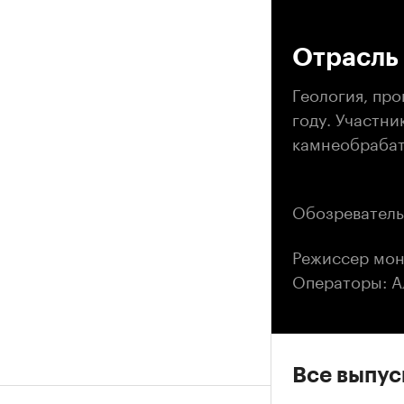
00
Отрасль
Геология, пр
году. Участн
камнеобрабат
Обозреватель
Режиссер мон
Операторы: А
Все выпу