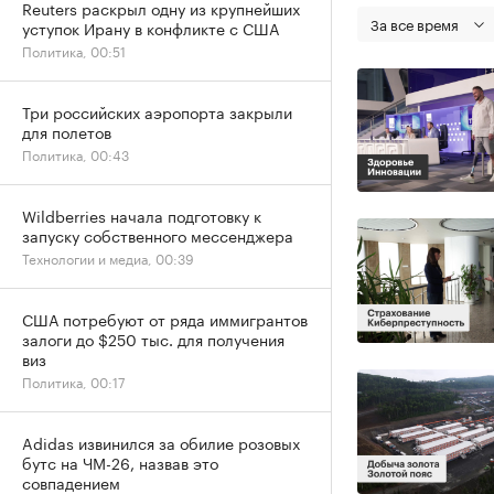
Reuters раскрыл одну из крупнейших
За все время
уступок Ирану в конфликте с США
Политика, 00:51
Три российских аэропорта закрыли
для полетов
Политика, 00:43
Wildberries начала подготовку к
запуску собственного мессенджера
Технологии и медиа, 00:39
США потребуют от ряда иммигрантов
залоги до $250 тыс. для получения
виз
Политика, 00:17
Adidas извинился за обилие розовых
бутс на ЧМ-26, назвав это
совпадением