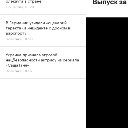
блэкаута в стране
Выпуск за
Общество, 01:28
В Германии увидели «сценарий
теракта» в инциденте с дроном в
аэропорту
Политика, 01:20
Украина признала угрозой
нацбезопасности актрису из сериала
«СашаТаня»
Политика, 01:02