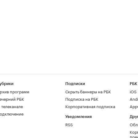
убрики
Подписки
РБК
рхив программ
Скрыть баннеры на РБК
iOS
ечерний РБК
Подписка на РБК
And
 телеканале
Корпоративная подписка
AppG
одключение
Уведомления
Дру
RSS
Обл
Кор
дом