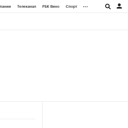
...
пании
Телеканал
РБК Вино
Спорт
ые проекты
Город
Стиль
Крипто
Спецпроекты СПб
логии и медиа
Финансы