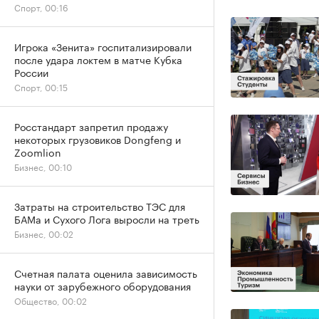
Спорт, 00:16
Игрока «Зенита» госпитализировали
после удара локтем в матче Кубка
России
Спорт, 00:15
Росстандарт запретил продажу
некоторых грузовиков Dongfeng и
Zoomlion
Бизнес, 00:10
Затраты на строительство ТЭС для
БАМа и Сухого Лога выросли на треть
Бизнес, 00:02
Счетная палата оценила зависимость
науки от зарубежного оборудования
Общество, 00:02