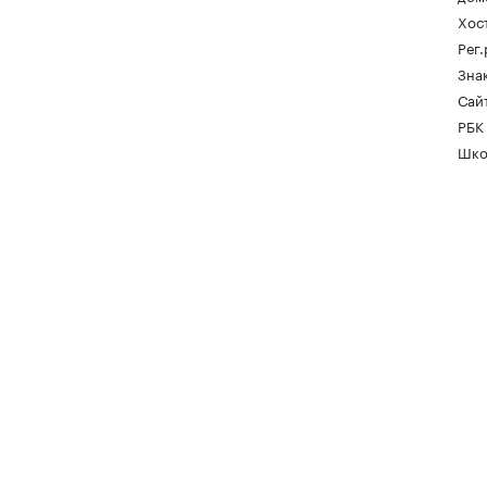
Хос
Рег
Зна
Сайт
РБК
Шко