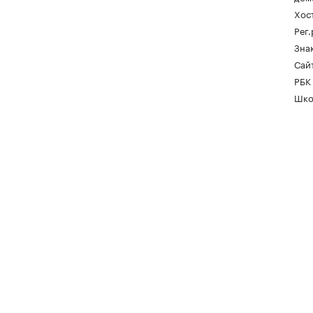
Хос
Рег
Зна
Сайт
РБК
Шко