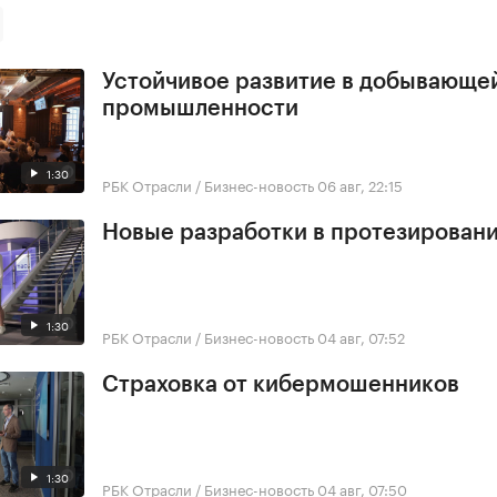
Устойчивое развитие в добывающе
промышленности
1:30
РБК Отрасли / Бизнес-новость
06 авг, 22:15
Новые разработки в протезирован
1:30
РБК Отрасли / Бизнес-новость
04 авг, 07:52
Страховка от кибермошенников
1:30
РБК Отрасли / Бизнес-новость
04 авг, 07:50