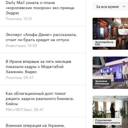
Daily Mail узнала о плане
За все время
«королевских похорон» экс-принца
Эндрю
Политика, 10:01
Эксперт «Альфа-Денег» рассказала,
стоит ли брать кредит на отпуск
Инвестиции, 10:00
В Иране впервые за пять месяцев
показали кадры с Моджтабой
Хаменеи. Видео
Политика, 09:47
Как облигационный долг помог
решить задачи реального бизнеса.
Кейсы
РБК и МСП Банк, 09:47
Военная операция на Украине.