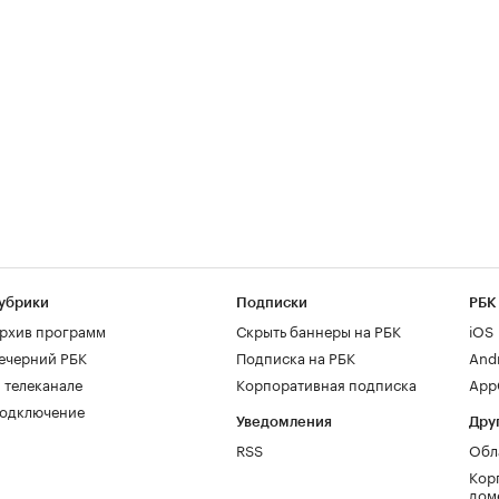
убрики
Подписки
РБК
рхив программ
Скрыть баннеры на РБК
iOS
ечерний РБК
Подписка на РБК
And
 телеканале
Корпоративная подписка
AppG
одключение
Уведомления
Дру
RSS
Обл
Кор
дом