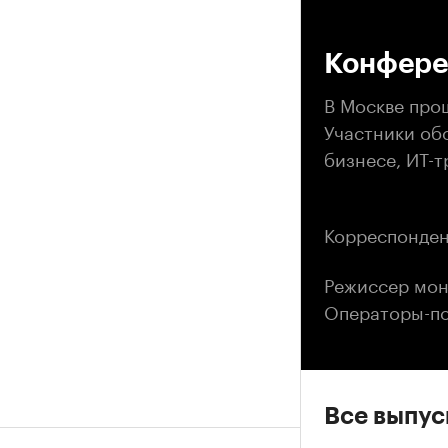
00
Конфере
В Москве про
Участники об
бизнесе, ИТ-т
Корреспонден
Режиссер мон
Операторы-по
Все выпу