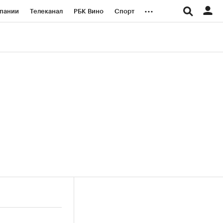
...
пании
Телеканал
РБК Вино
Спорт
ые проекты
Город
Стиль
Крипто
Спецпроекты СПб
логии и медиа
Финансы