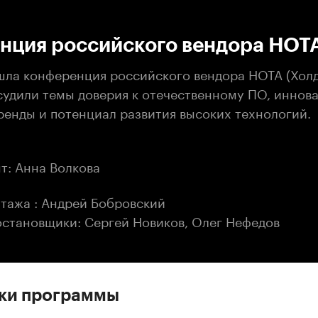
:00
/
00:00
нция российского вендора НОТ
шла конференция российского вендора НОТА (Холди
судили темы доверия к отечественному ПО, иннова
ренды и потенциал развития высоких технологий.
т: Анна Волкова
тажа : Андрей Бобровский
становщики: Сергей Новиков, Олег Нефедов
ски программы