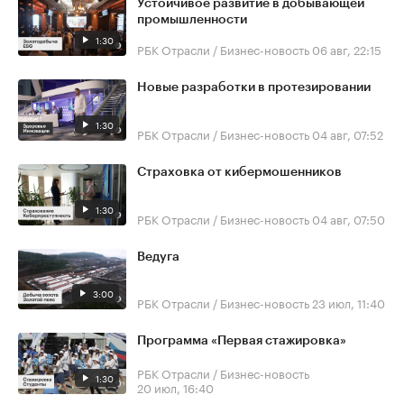
Устойчивое развитие в добывающей
промышленности
1:30
РБК Отрасли / Бизнес-новость
06 авг, 22:15
Новые разработки в протезировании
1:30
РБК Отрасли / Бизнес-новость
04 авг, 07:52
Страховка от кибермошенников
1:30
РБК Отрасли / Бизнес-новость
04 авг, 07:50
Ведуга
3:00
РБК Отрасли / Бизнес-новость
23 июл, 11:40
Программа «Первая стажировка»
РБК Отрасли / Бизнес-новость
1:30
20 июл, 16:40