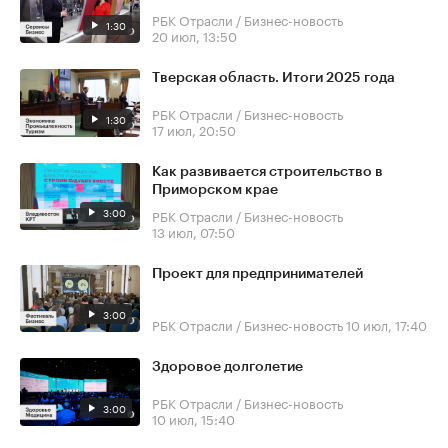
РБК Отрасли / Бизнес-новость
1:30
20 июл, 13:50
Тверская область. Итоги 2025 года
РБК Отрасли / Бизнес-новость
1:30
17 июл, 20:50
Как развивается строительство в
Приморском крае
3:00
РБК Отрасли / Бизнес-новость
13 июл, 07:50
Проект для предпринимателей
3:00
РБК Отрасли / Бизнес-новость
10 июл, 17:40
Здоровое долголетие
РБК Отрасли / Бизнес-новость
3:00
10 июл, 15:40