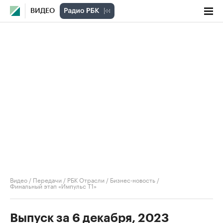
ВИДЕО
Видео
/
Передачи
/
РБК Отрасли / Бизнес-новость
/
Финальный этап «Импульс Т1»
Выпуск за 6 декабря, 2023