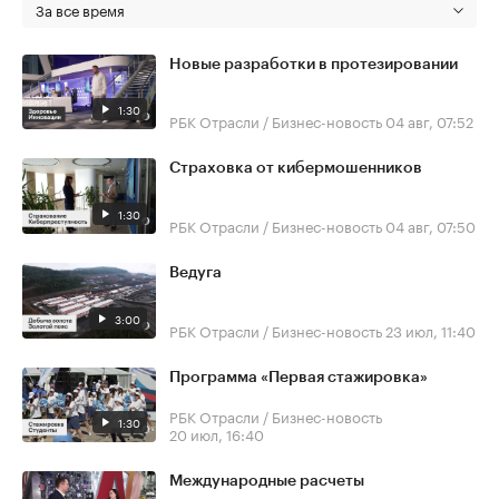
За все время
Новые разработки в протезировании
1:30
РБК Отрасли / Бизнес-новость
04 авг, 07:52
Страховка от кибермошенников
1:30
РБК Отрасли / Бизнес-новость
04 авг, 07:50
Ведуга
3:00
РБК Отрасли / Бизнес-новость
23 июл, 11:40
Программа «Первая стажировка»
РБК Отрасли / Бизнес-новость
1:30
20 июл, 16:40
Международные расчеты