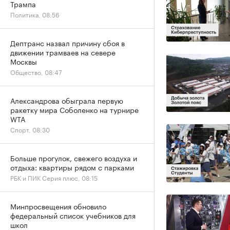
Трампа
Политика, 08:56
Дептранс назвал причину сбоя в
движении трамваев на севере
Москвы
Общество, 08:47
Александрова обыграла первую
ракетку мира Соболенко на турнире
WTA
Спорт, 08:30
Больше прогулок, свежего воздуха и
отдыха: квартиры рядом с парками
РБК и ПИК Серия плюс, 08:15
Минпросвещения обновило
федеральный список учебников для
школ