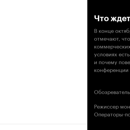
00
Что жде
В конце октя
отмечают, что
коммерческих
условиях есть
и почему пове
конференции 
Обозреватель
Режиссер мон
Операторы-по