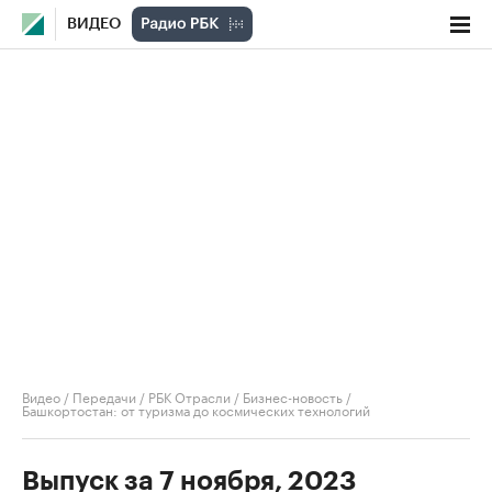
ВИДЕО
Видео
/
Передачи
/
РБК Отрасли / Бизнес-новость
/
Башкортостан: от туризма до космических технологий
Выпуск за 7 ноября, 2023