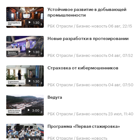
Устойчивое развитие в добывающей
промышленности
1:30
РБК Отрасли / Бизнес-новость
06 авг, 22:15
Новые разработки в протезировании
1:30
РБК Отрасли / Бизнес-новость
04 авг, 07:52
Страховка от кибермошенников
1:30
РБК Отрасли / Бизнес-новость
04 авг, 07:50
Ведуга
3:00
РБК Отрасли / Бизнес-новость
23 июл, 11:40
Программа «Первая стажировка»
РБК Отрасли / Бизнес-новость
1:30