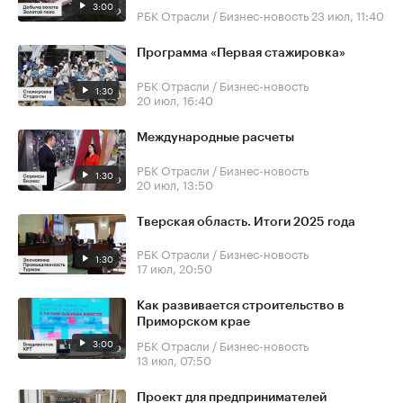
3:00
РБК Отрасли / Бизнес-новость
23 июл, 11:40
Программа «Первая стажировка»
РБК Отрасли / Бизнес-новость
1:30
20 июл, 16:40
Международные расчеты
РБК Отрасли / Бизнес-новость
1:30
20 июл, 13:50
Тверская область. Итоги 2025 года
РБК Отрасли / Бизнес-новость
1:30
17 июл, 20:50
Как развивается строительство в
Приморском крае
3:00
РБК Отрасли / Бизнес-новость
13 июл, 07:50
Проект для предпринимателей