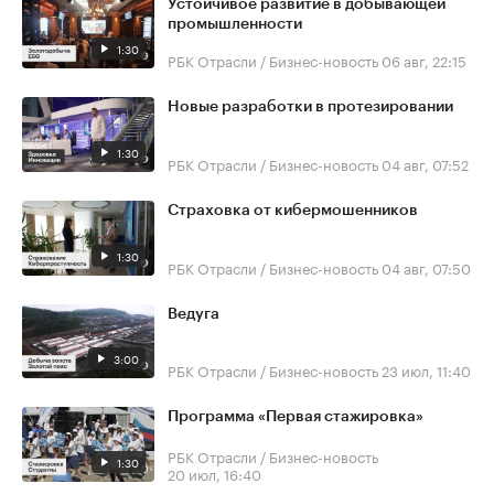
Устойчивое развитие в добывающей
промышленности
1:30
РБК Отрасли / Бизнес-новость
06 авг, 22:15
Новые разработки в протезировании
1:30
РБК Отрасли / Бизнес-новость
04 авг, 07:52
Страховка от кибермошенников
1:30
РБК Отрасли / Бизнес-новость
04 авг, 07:50
Ведуга
3:00
РБК Отрасли / Бизнес-новость
23 июл, 11:40
Программа «Первая стажировка»
РБК Отрасли / Бизнес-новость
1:30
20 июл, 16:40