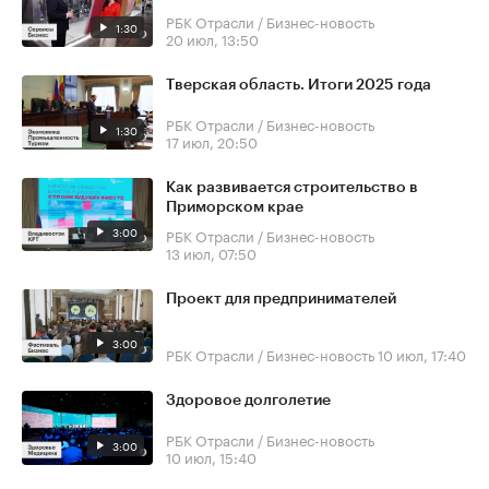
РБК Отрасли / Бизнес-новость
1:30
20 июл, 13:50
Тверская область. Итоги 2025 года
РБК Отрасли / Бизнес-новость
1:30
17 июл, 20:50
Как развивается строительство в
Приморском крае
3:00
РБК Отрасли / Бизнес-новость
13 июл, 07:50
Проект для предпринимателей
3:00
РБК Отрасли / Бизнес-новость
10 июл, 17:40
Здоровое долголетие
РБК Отрасли / Бизнес-новость
3:00
10 июл, 15:40