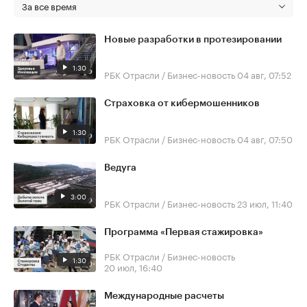
За все время
Новые разработки в протезировании
1:30
РБК Отрасли / Бизнес-новость
04 авг, 07:52
Страховка от кибермошенников
1:30
РБК Отрасли / Бизнес-новость
04 авг, 07:50
Ведуга
3:00
РБК Отрасли / Бизнес-новость
23 июл, 11:40
Программа «Первая стажировка»
РБК Отрасли / Бизнес-новость
1:30
20 июл, 16:40
Международные расчеты