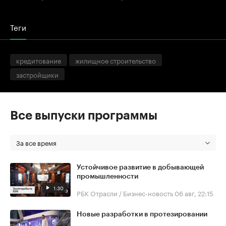
Теги
кредитование
жилищное строительство
застройщики
Все выпуски программы
За все время
Устойчивое развитие в добывающей
промышленности
1:30
РБК Отрасли / Бизнес-новость
06 авг, 22:15
Новые разработки в протезировании