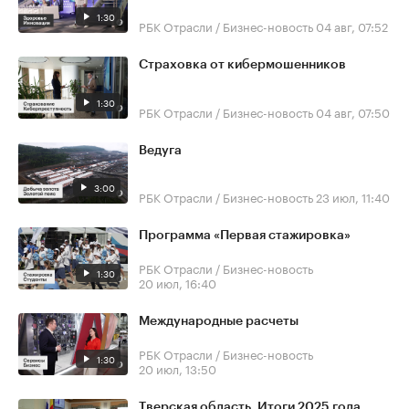
1:30
РБК Отрасли / Бизнес-новость
04 авг, 07:52
Страховка от кибермошенников
1:30
РБК Отрасли / Бизнес-новость
04 авг, 07:50
Ведуга
3:00
РБК Отрасли / Бизнес-новость
23 июл, 11:40
Программа «Первая стажировка»
РБК Отрасли / Бизнес-новость
1:30
20 июл, 16:40
Международные расчеты
РБК Отрасли / Бизнес-новость
1:30
20 июл, 13:50
Тверская область. Итоги 2025 года