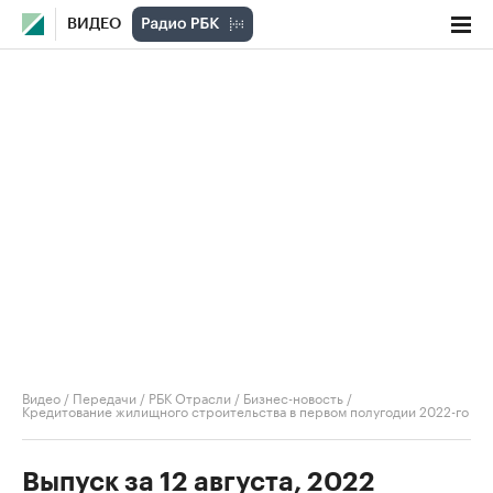
ВИДЕО
Видео
/
Передачи
/
РБК Отрасли / Бизнес-новость
/
Кредитование жилищного строительства в первом полугодии 2022-го
Выпуск за 12 августа, 2022