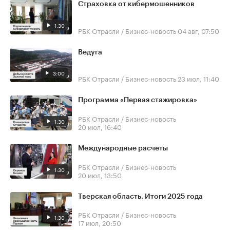
Страховка от кибермошенников
1:30
РБК Отрасли / Бизнес-новость
04 авг, 07:50
Ведуга
3:00
РБК Отрасли / Бизнес-новость
23 июл, 11:40
Программа «Первая стажировка»
РБК Отрасли / Бизнес-новость
1:30
20 июл, 16:40
Международные расчеты
РБК Отрасли / Бизнес-новость
1:30
20 июл, 13:50
Тверская область. Итоги 2025 года
РБК Отрасли / Бизнес-новость
1:30
17 июл, 20:50