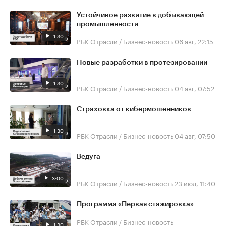
Устойчивое развитие в добывающей
промышленности
1:30
РБК Отрасли / Бизнес-новость
06 авг, 22:15
Новые разработки в протезировании
1:30
РБК Отрасли / Бизнес-новость
04 авг, 07:52
Страховка от кибермошенников
1:30
РБК Отрасли / Бизнес-новость
04 авг, 07:50
Ведуга
3:00
РБК Отрасли / Бизнес-новость
23 июл, 11:40
Программа «Первая стажировка»
РБК Отрасли / Бизнес-новость
1:30