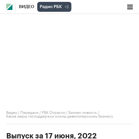
ВИДЕО
Видео
/
Передачи
/
РБК Отрасли / Бизнес-новость
/
Какие меры господдержки нужны девелоперскому бизнесу
Выпуск за 17 июня, 2022