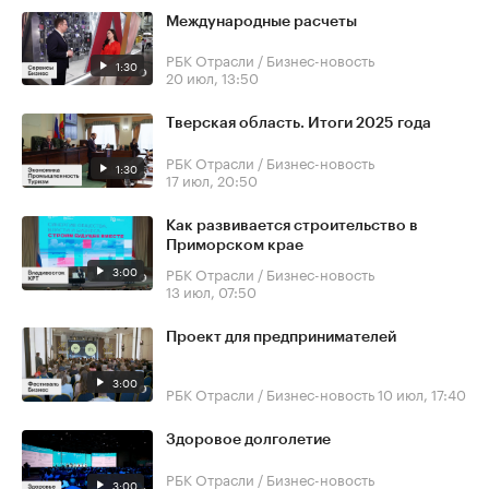
Международные расчеты
РБК Отрасли / Бизнес-новость
1:30
20 июл, 13:50
Тверская область. Итоги 2025 года
РБК Отрасли / Бизнес-новость
1:30
17 июл, 20:50
Как развивается строительство в
Приморском крае
3:00
РБК Отрасли / Бизнес-новость
13 июл, 07:50
Проект для предпринимателей
3:00
РБК Отрасли / Бизнес-новость
10 июл, 17:40
Здоровое долголетие
РБК Отрасли / Бизнес-новость
3:00