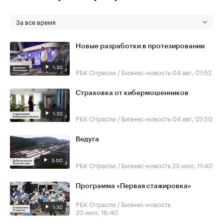
За все время
Новые разработки в протезировании
1:30
РБК Отрасли / Бизнес-новость
04 авг, 07:52
Страховка от кибермошенников
1:30
РБК Отрасли / Бизнес-новость
04 авг, 07:50
Ведуга
3:00
РБК Отрасли / Бизнес-новость
23 июл, 11:40
Программа «Первая стажировка»
РБК Отрасли / Бизнес-новость
1:30
20 июл, 16:40