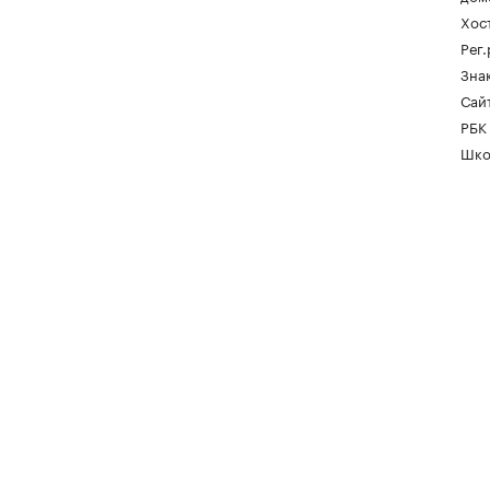
Хос
Рег
Зна
Сайт
РБК
Шко