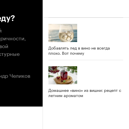
еду?
й
тричности,
вой
Добавлять лед в вино не всегда
ктурные
плохо. Вот почему
ндр Челиков
Домашнее «вино» из вишни: рецепт с
летним ароматом