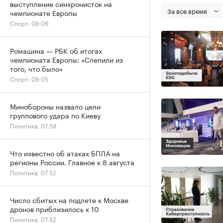
выступление синхронисток на
За все время
чемпионате Европы
Спорт, 08:06
Ромашина — РБК об итогах
чемпионата Европы: «Слепили из
того, что было»
Спорт, 08:05
Минобороны назвало цели
группового удара по Киеву
Политика, 07:58
Что известно об атаках БПЛА на
регионы России. Главное к 8 августа
Политика, 07:52
Число сбитых на подлете к Москве
дронов приблизилось к 10
Политика, 07:52