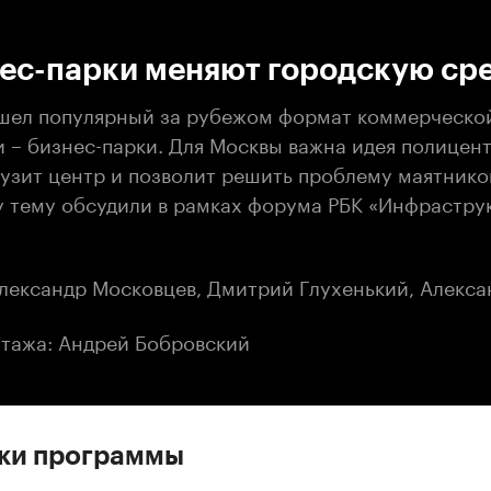
:00
/
00:00
нес-парки меняют городскую ср
шел популярный за рубежом формат коммерческо
 – бизнес-парки. Для Москвы важна идея полицен
рузит центр и позволит решить проблему маятнико
у тему обсудили в рамках форума РБК «Инфрастру
лександр Московцев, Дмитрий Глухенький, Алекса
тажа: Андрей Бобровский
ски программы