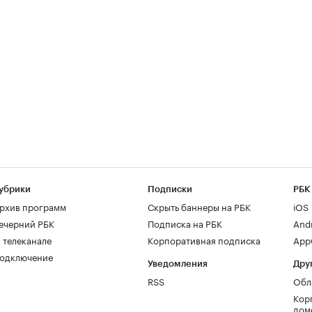
убрики
Подписки
РБК
рхив программ
Скрыть баннеры на РБК
iOS
ечерний РБК
Подписка на РБК
And
 телеканале
Корпоративная подписка
AppG
одключение
Уведомления
Дру
RSS
Обл
Кор
дом