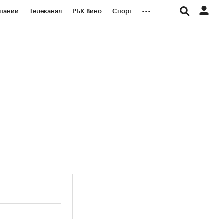
...
пании
Телеканал
РБК Вино
Спорт
ые проекты
Город
Стиль
Крипто
Спецпроекты СПб
логии и медиа
Финансы