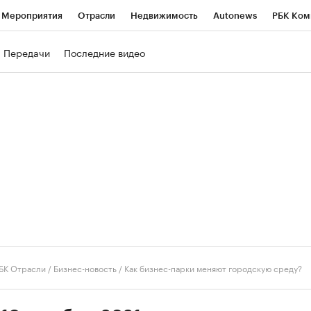
Мероприятия
Отрасли
Недвижимость
Autonews
РБК Ком
ние
РБК Курсы
РБК Life
Тренды
Визионеры
Национальн
Передачи
Последние видео
б
Исследования
Кредитные рейтинги
Франшизы
Газета
роверка контрагентов
Политика
Экономика
Бизнес
Техно
БК Отрасли / Бизнес-новость
/
Как бизнес-парки меняют городскую среду?