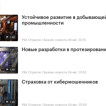
Устойчивое развитие в добывающе
промышленности
1:30
РБК Отрасли / Бизнес-новость
06 авг, 22:15
Новые разработки в протезирован
1:30
РБК Отрасли / Бизнес-новость
04 авг, 07:52
Страховка от кибермошенников
1:30
РБК Отрасли / Бизнес-новость
04 авг, 07:50