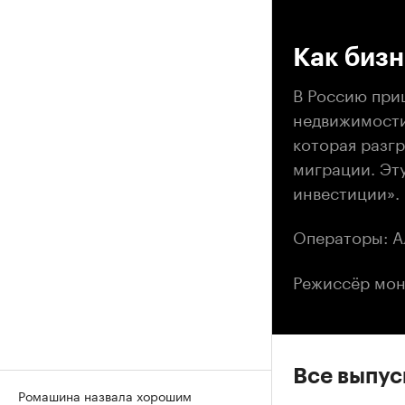
00
Как биз
В Россию при
недвижимости
которая разг
миграции. Эт
инвестиции».
Операторы: А
Режиссёр мон
Все выпу
Ромашина назвала хорошим