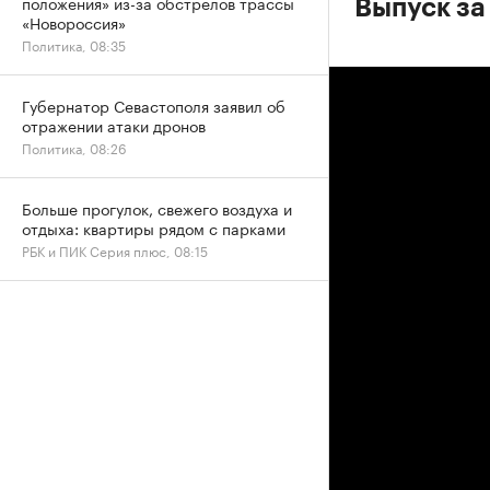
положения» из-за обстрелов трассы
Выпуск за
«Новороссия»
Политика, 08:35
Губернатор Севастополя заявил об
отражении атаки дронов
Политика, 08:26
Больше прогулок, свежего воздуха и
отдыха: квартиры рядом с парками
РБК и ПИК Серия плюс, 08:15