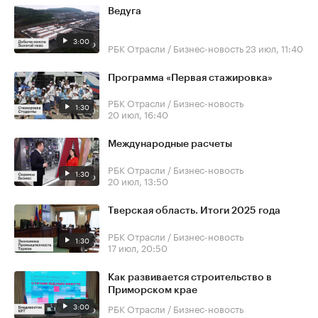
Ведуга
3:00
РБК Отрасли / Бизнес-новость
23 июл, 11:40
Программа «Первая стажировка»
РБК Отрасли / Бизнес-новость
1:30
20 июл, 16:40
Международные расчеты
РБК Отрасли / Бизнес-новость
1:30
20 июл, 13:50
Тверская область. Итоги 2025 года
РБК Отрасли / Бизнес-новость
1:30
17 июл, 20:50
Как развивается строительство в
Приморском крае
3:00
РБК Отрасли / Бизнес-новость