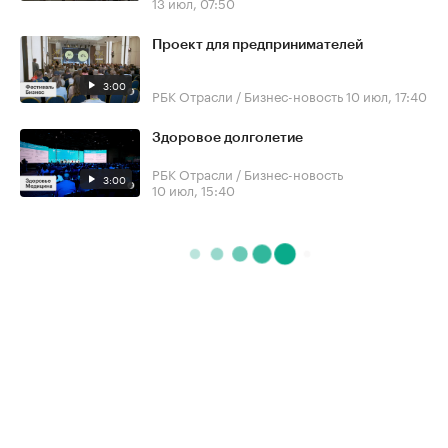
13 июл, 07:50
Проект для предпринимателей
3:00
РБК Отрасли / Бизнес-новость
10 июл, 17:40
Здоровое долголетие
РБК Отрасли / Бизнес-новость
3:00
10 июл, 15:40