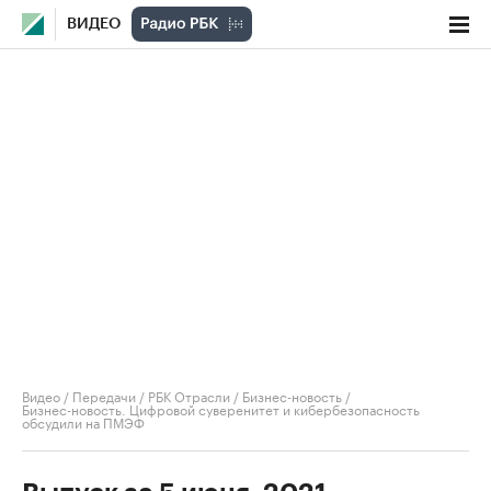
ВИДЕО
Видео
/
Передачи
/
РБК Отрасли / Бизнес-новость
/
Бизнес-новость. Цифровой суверенитет и кибербезопасность
обсудили на ПМЭФ