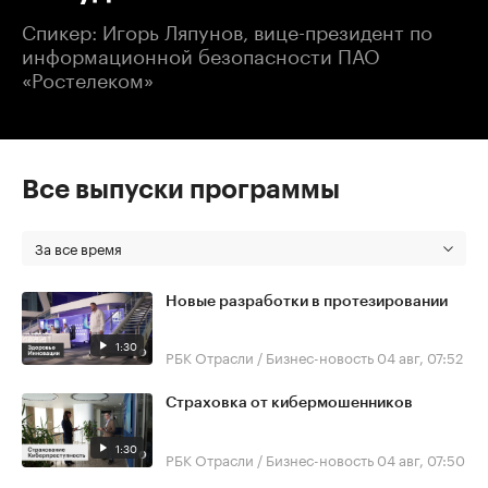
Спикер: Игорь Ляпунов, вице-президент по
информационной безопасности ПАО
«Ростелеком»
Все выпуски программы
За все время
Новые разработки в протезировании
1:30
РБК Отрасли / Бизнес-новость
04 авг, 07:52
Страховка от кибермошенников
1:30
РБК Отрасли / Бизнес-новость
04 авг, 07:50