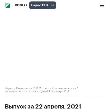
ВИДЕО
Видео
/
Передачи
/
РБК Отрасли / Бизнес-новость
/
Бизнес-новость. VII ежегодный HR форум РБК
Выпуск за 22 апреля, 2021