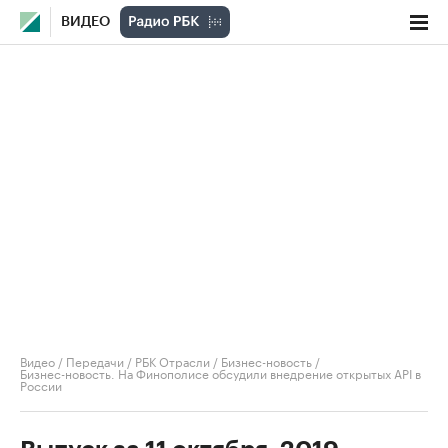
ВИДЕО
Видео
/
Передачи
/
РБК Отрасли / Бизнес-новость
/
Бизнес-новость. На Финополисе обсудили внедрение открытых API в
России