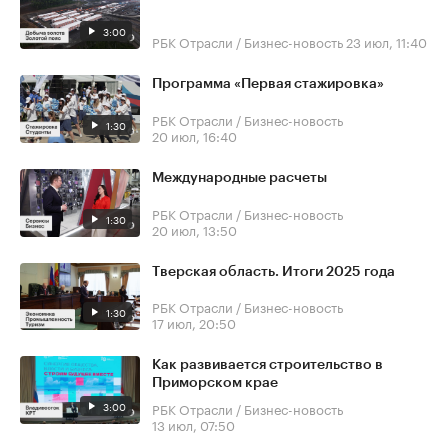
3:00
РБК Отрасли / Бизнес-новость
23 июл, 11:40
Программа «Первая стажировка»
РБК Отрасли / Бизнес-новость
1:30
20 июл, 16:40
Международные расчеты
РБК Отрасли / Бизнес-новость
1:30
20 июл, 13:50
Тверская область. Итоги 2025 года
РБК Отрасли / Бизнес-новость
1:30
17 июл, 20:50
Как развивается строительство в
Приморском крае
3:00
РБК Отрасли / Бизнес-новость
13 июл, 07:50