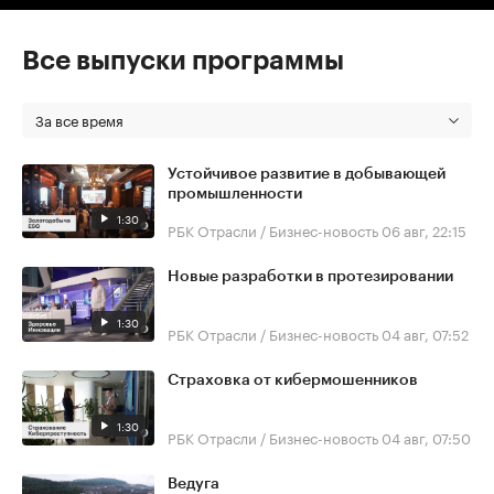
Все выпуски программы
За все время
Устойчивое развитие в добывающей
промышленности
1:30
РБК Отрасли / Бизнес-новость
06 авг, 22:15
Новые разработки в протезировании
1:30
РБК Отрасли / Бизнес-новость
04 авг, 07:52
Страховка от кибермошенников
1:30
РБК Отрасли / Бизнес-новость
04 авг, 07:50
Ведуга