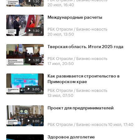
1:30
20 июл, 16:40
Международные расчеты
РБК Отрасли / Бизнес-новость
1:30
20 июл, 13:50
Тверская область. Итоги 2025 года
РБК Отрасли / Бизнес-новость
1:30
17 июл, 20:50
Как развивается строительство в
Приморском крае
3:00
РБК Отрасли / Бизнес-новость
13 июл, 07:50
Проект для предпринимателей
3:00
РБК Отрасли / Бизнес-новость
10 июл, 17:40
Здоровое долголетие