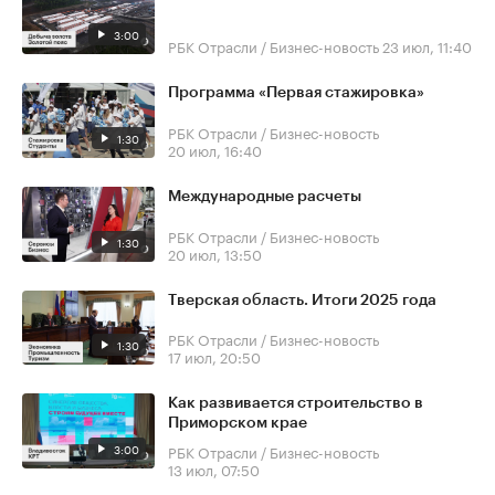
3:00
РБК Отрасли / Бизнес-новость
23 июл, 11:40
Программа «Первая стажировка»
РБК Отрасли / Бизнес-новость
1:30
20 июл, 16:40
Международные расчеты
РБК Отрасли / Бизнес-новость
1:30
20 июл, 13:50
Тверская область. Итоги 2025 года
РБК Отрасли / Бизнес-новость
1:30
17 июл, 20:50
Как развивается строительство в
Приморском крае
3:00
РБК Отрасли / Бизнес-новость
13 июл, 07:50