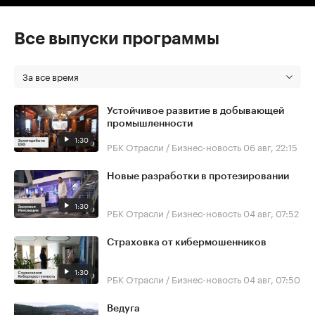
Все выпуски программы
За все время
Устойчивое развитие в добывающей
промышленности
1:30
РБК Отрасли / Бизнес-новость
06 авг, 22:15
Новые разработки в протезировании
1:30
РБК Отрасли / Бизнес-новость
04 авг, 07:52
Страховка от кибермошенников
1:30
РБК Отрасли / Бизнес-новость
04 авг, 07:50
Ведуга