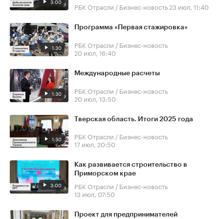
3:00
РБК Отрасли / Бизнес-новость
23 июл, 11:40
Программа «Первая стажировка»
РБК Отрасли / Бизнес-новость
1:30
20 июл, 16:40
Международные расчеты
РБК Отрасли / Бизнес-новость
1:30
20 июл, 13:50
Тверская область. Итоги 2025 года
РБК Отрасли / Бизнес-новость
1:30
17 июл, 20:50
Как развивается строительство в
Приморском крае
3:00
РБК Отрасли / Бизнес-новость
13 июл, 07:50
Проект для предпринимателей