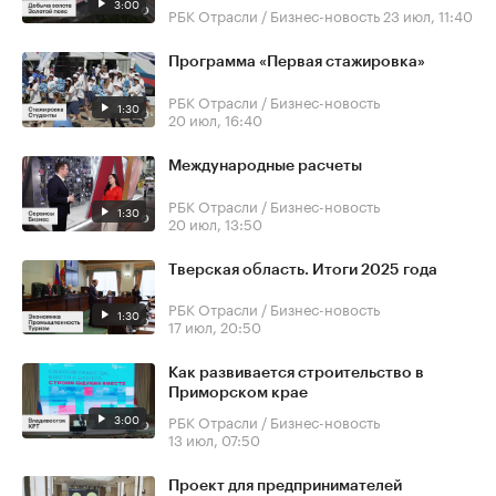
3:00
РБК Отрасли / Бизнес-новость
23 июл, 11:40
Программа «Первая стажировка»
РБК Отрасли / Бизнес-новость
1:30
20 июл, 16:40
Международные расчеты
РБК Отрасли / Бизнес-новость
1:30
20 июл, 13:50
Тверская область. Итоги 2025 года
РБК Отрасли / Бизнес-новость
1:30
17 июл, 20:50
Как развивается строительство в
Приморском крае
3:00
РБК Отрасли / Бизнес-новость
13 июл, 07:50
Проект для предпринимателей