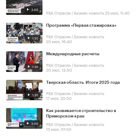
3:00
РБК Отрасли / Бизнес-новость
23 июл, 11:40
Программа «Первая стажировка»
РБК Отрасли / Бизнес-новость
1:30
20 июл, 16:40
Международные расчеты
РБК Отрасли / Бизнес-новость
1:30
20 июл, 13:50
Тверская область. Итоги 2025 года
РБК Отрасли / Бизнес-новость
1:30
17 июл, 20:50
Как развивается строительство в
Приморском крае
3:00
РБК Отрасли / Бизнес-новость
13 июл, 07:50