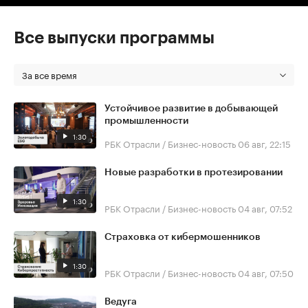
Все выпуски программы
За все время
Устойчивое развитие в добывающей
промышленности
1:30
РБК Отрасли / Бизнес-новость
06 авг, 22:15
Новые разработки в протезировании
1:30
РБК Отрасли / Бизнес-новость
04 авг, 07:52
Страховка от кибермошенников
1:30
РБК Отрасли / Бизнес-новость
04 авг, 07:50
Ведуга