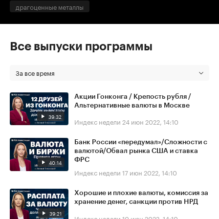
драгоценные металлы
Все выпуски программы
За все время
Акции Гонконга / Крепость рубля /
Альтернативные валюты в Москве
39:32
Индекс недели
24 июн 2022, 14:10
Банк России «передумал»/Сложности с
валютой/Обвал рынка США и ставка
ФРС
40:14
Индекс недели
17 июн 2022, 14:10
Хорошие и плохие валюты, комиссия за
хранение денег, санкции против НРД
39:21
Индекс недели
10 июн 2022, 14:10