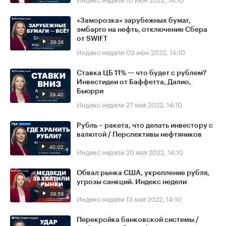
«Заморозка» зарубежных бумаг,
эмбарго на нефть, отключение Сбера
от SWIFT
39:36
Индекс недели
03 июн 2022, 14:10
Ставка ЦБ 11% — что будет с рублем?
Инвестидеи от Баффетта, Далио,
Бьюрри
39:40
Индекс недели
27 мая 2022, 14:10
Рубль – ракета, что делать инвестору с
валютой / Перспективы нефтяников
40:02
Индекс недели
20 мая 2022, 14:10
Обвал рынка США, укрепление рубля,
угрозы санкций. Индекс недели
39:59
Индекс недели
13 мая 2022, 14:10
Перекройка банковской системы /