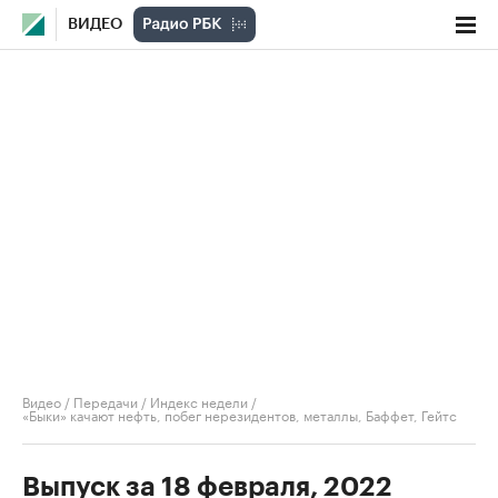
ВИДЕО
Видео
/
Передачи
/
Индекс недели
/
«Быки» качают нефть, побег нерезидентов, металлы, Баффет, Гейтс
Выпуск за 18 февраля, 2022