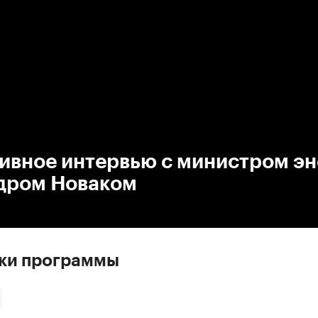
:00
/
00:00
ивное интервью с министром эн
дром Новаком
ски программы