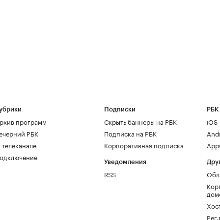
убрики
Подписки
РБК
рхив программ
Скрыть баннеры на РБК
iOS
ечерний РБК
Подписка на РБК
And
 телеканале
Корпоративная подписка
AppG
одключение
Уведомления
Дру
RSS
Обл
Кор
дом
Хос
Рег