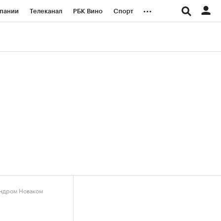
...
пании
Телеканал
РБК Вино
Спорт
ые проекты
Город
Стиль
Крипто
Спецпроекты СПб
логии и медиа
Финансы
андром Новаком