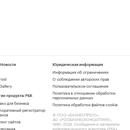
 Новости
Юридическая информация
Информация об ограничениях
roid
О соблюдении авторских прав
allery
Пользовательское соглашение
Политика в отношении обработки
гие продукты РБК
персональных данных
ако для бизнеса
Политика обработки файлов cookie
поративный регистратор
енов
© ООО «БИЗНЕСПРЕСС»,
АО «РОСБИЗНЕСКОНСАЛТИНГ»,
тинг сайтов
1995–2026
. Сообщения и материалы
.решения
информационного агентства «РБК»