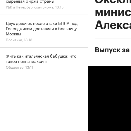
сырьевая биржа страны
РБК и Петербургская Биржа, 13:15
минис
Алекс
Двух девочек после атаки БПЛА под
Геленджиком доставили в больницу
Москвы
Политика, 13:13
Выпуск за
Жить как итальянская бабушка: что
такое нонна-максинг
Общество, 13:11