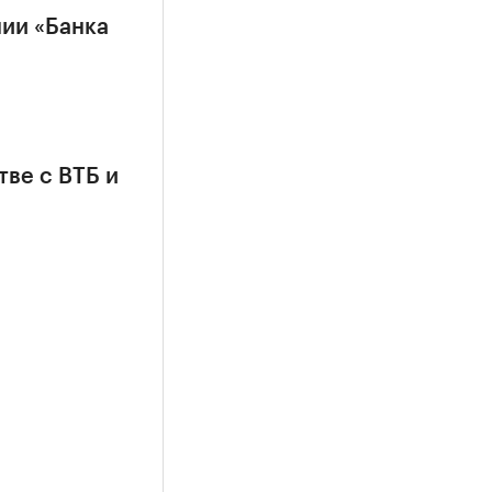
ии «Банка
тве с ВТБ и