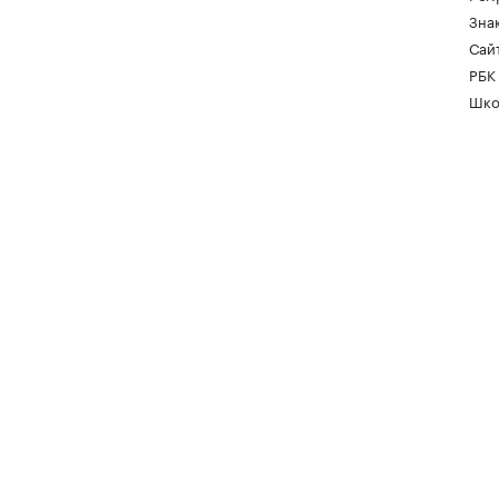
Зна
Сайт
РБК
Шко