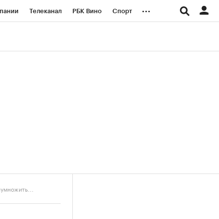
...
пании
Телеканал
РБК Вино
Спорт
ые проекты
Город
Стиль
Крипто
Спецпроекты СПб
логии и медиа
Финансы
иумножить...