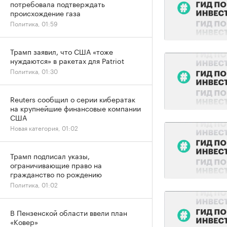
потребовала подтверждать
происхождение газа
Политика, 01:59
Трамп заявил, что США «тоже
нуждаются» в ракетах для Patriot
Политика, 01:30
Reuters сообщил о серии кибератак
на крупнейшие финансовые компании
США
Новая категория, 01:02
Трамп подписал указы,
ограничивающие право на
гражданство по рождению
Политика, 01:02
В Пензенской области ввели план
«Ковер»