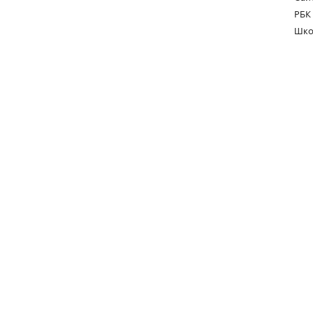
РБК
Шко