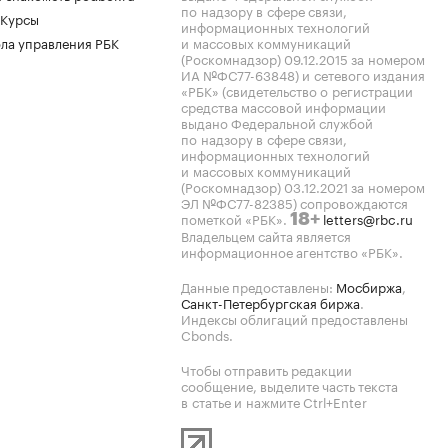
по надзору в сфере связи,
 Курсы
информационных технологий
ла управления РБК
и массовых коммуникаций
(Роскомнадзор) 09.12.2015 за номером
ИА №ФС77-63848) и сетевого издания
«РБК» (свидетельство о регистрации
средства массовой информации
выдано Федеральной службой
по надзору в сфере связи,
информационных технологий
и массовых коммуникаций
(Роскомнадзор) 03.12.2021 за номером
ЭЛ №ФС77-82385) сопровождаются
пометкой «РБК».
letters@rbc.ru
18+
Владельцем сайта является
информационное агентство «РБК».
Данные предоставлены:
Мосбиржа
,
Санкт-Петербургская биржа
.
Индексы облигаций предоставлены
Cbonds.
Чтобы отправить редакции
сообщение, выделите часть текста
в статье и нажмите Ctrl+Enter