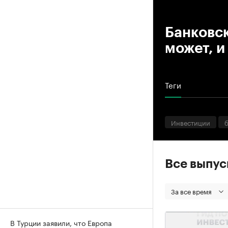
00
Банковск
может, и
Теги
Инвестиции
Все выпу
За все время
В Турции заявили, что Европа