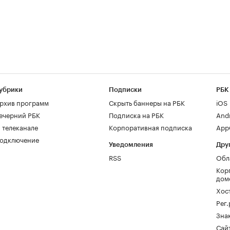
убрики
Подписки
РБК
рхив программ
Скрыть баннеры на РБК
iOS
ечерний РБК
Подписка на РБК
And
 телеканале
Корпоративная подписка
AppG
одключение
Уведомления
Дру
RSS
Обл
Кор
дом
Хос
Рег
Зна
Сайт