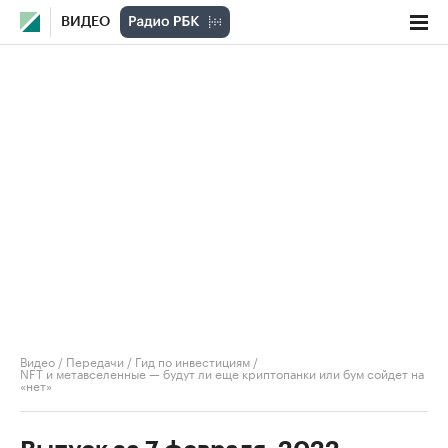
ВИДЕО
Видео
/
Передачи
/
Гид по инвестициям
/
NFT и метавселенные — будут ли еще криптопанки или бум сойдет на
«нет»