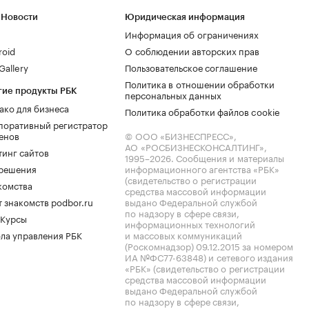
 Новости
Юридическая информация
Информация об ограничениях
roid
О соблюдении авторских прав
allery
Пользовательское соглашение
Политика в отношении обработки
гие продукты РБК
персональных данных
ако для бизнеса
Политика обработки файлов cookie
поративный регистратор
енов
© ООО «БИЗНЕСПРЕСС»,
АО «РОСБИЗНЕСКОНСАЛТИНГ»,
тинг сайтов
1995–2026
. Сообщения и материалы
.решения
информационного агентства «РБК»
(свидетельство о регистрации
комства
средства массовой информации
 знакомств podbor.ru
выдано Федеральной службой
по надзору в сфере связи,
 Курсы
информационных технологий
ла управления РБК
и массовых коммуникаций
(Роскомнадзор) 09.12.2015 за номером
ИА №ФС77-63848) и сетевого издания
«РБК» (свидетельство о регистрации
средства массовой информации
выдано Федеральной службой
по надзору в сфере связи,