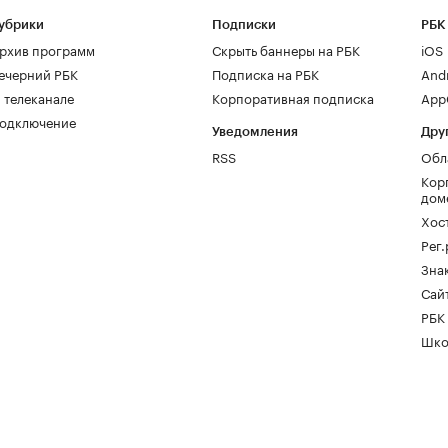
убрики
Подписки
РБК
рхив программ
Скрыть баннеры на РБК
iOS
ечерний РБК
Подписка на РБК
And
 телеканале
Корпоративная подписка
AppG
одключение
Уведомления
Дру
RSS
Обл
Кор
дом
Хос
Рег
Зна
Сайт
РБК
Шко