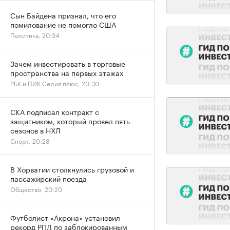
Сын Байдена признал, что его
помилование не помогло США
Политика, 20:34
Зачем инвестировать в торговые
пространства на первых этажах
РБК и ПИК Серия плюс, 20:30
СКА подписал контракт с
защитником, который провел пять
сезонов в НХЛ
Спорт, 20:28
В Хорватии столкнулись грузовой и
пассажирский поезда
Общество, 20:20
Футболист «Акрона» установил
рекорд РПЛ по заблокированным