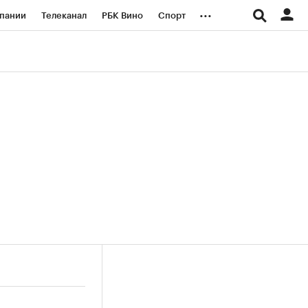
...
пании
Телеканал
РБК Вино
Спорт
ые проекты
Город
Стиль
Крипто
Спецпроекты СПб
логии и медиа
Финансы