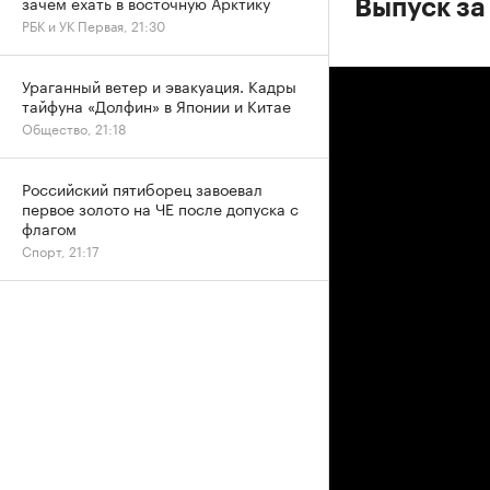
зачем ехать в восточную Арктику
Выпуск за
РБК и УК Первая, 21:30
Ураганный ветер и эвакуация. Кадры
тайфуна «Долфин» в Японии и Китае
Общество, 21:18
Российский пятиборец завоевал
первое золото на ЧЕ после допуска с
флагом
Спорт, 21:17