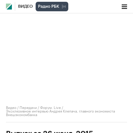
ВИДЕО
Видео
/
Передачи
/
Форум. Live
/
Эксклюзивное интервью Андрея Клепача, главного экономиста
Внешэкономбанка