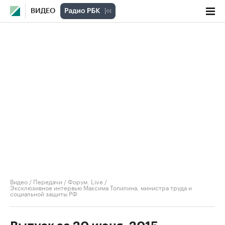
ВИДЕО
Видео
/
Передачи
/
Форум. Live
/
Эксклюзивное интервью Максима Топилина, министра труда и
социальной защиты РФ