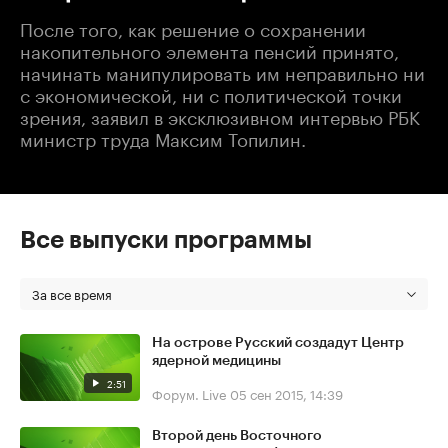
После того, как решение о сохранении
накопительного элемента пенсий принято,
начинать манипулировать им неправильно ни
с экономической, ни с политической точки
зрения, заявил в эксклюзивном интервью РБК
министр труда Максим Топилин.
Все выпуски программы
За все время
На острове Русский создадут Центр
ядерной медицины
2:51
Форум. Live
05 сен 2015, 14:39
Второй день Восточного