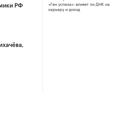
«Ген успеха»: влияет ли ДНК на
омики РФ
карьеру и доход
ихачёва,