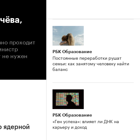
чёва,
вно проходит
инистр
РБК Образование
т не нужен
Постоянные переработки рушат
семьи: как занятому человеку найти
баланс
РБК Образование
«Ген успеха»: влияет ли ДНК на
карьеру и доход
р ядерной