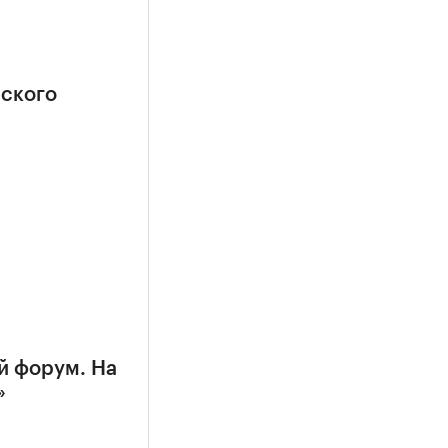
еского
й форум. На
»