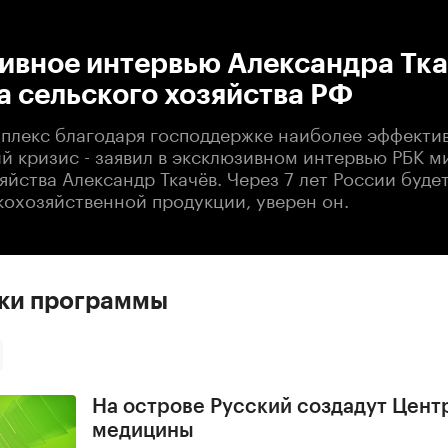
:00
/
00:00
ивное интервью Александра Тка
 сельского хозяйства РФ
плекс благодаря господдержке наиболее эффекти
й кризис - заявил в эксклюзивном интервью РБК м
яйства Александр Ткачёв. Через 7 лет России буде
кохозяйственной продукции, уверен он.
ски программы
На острове Русский создадут Цент
медицины