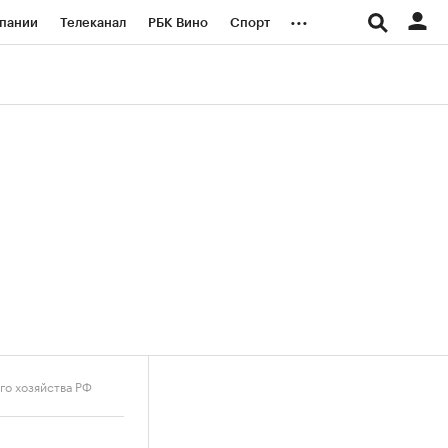
...
пании
Телеканал
РБК Вино
Спорт
ые проекты
Город
Стиль
Крипто
Спецпроекты СПб
логии и медиа
Финансы
го хозяйства РФ