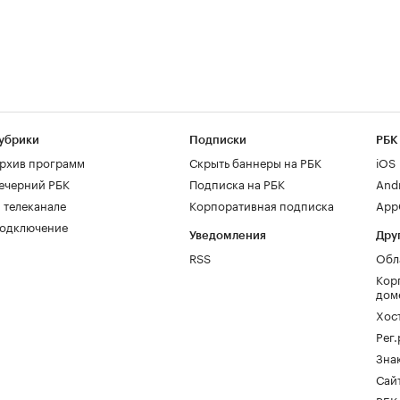
убрики
Подписки
РБК
рхив программ
Скрыть баннеры на РБК
iOS
ечерний РБК
Подписка на РБК
And
 телеканале
Корпоративная подписка
AppG
одключение
Уведомления
Дру
RSS
Обл
Кор
дом
Хос
Рег
Зна
Сайт