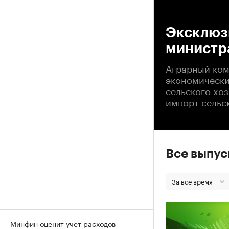
00
Эксклюз
министра
Аграрный ком
экономически
сельского хоз
импорт сельс
Все выпу
За все время
Минфин оценит учет расходов