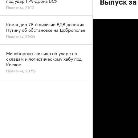
под удар FPV‑дрона ВСУ
Выпуск за
Политика, 21:12
Командир 76-й дивизии ВДВ доложил
Путину об обстановке на Доброполье
Политика, 21:05
Минобороны заявило об ударе по
складам и логистическому хабу под
Киевом
Политика, 20:59