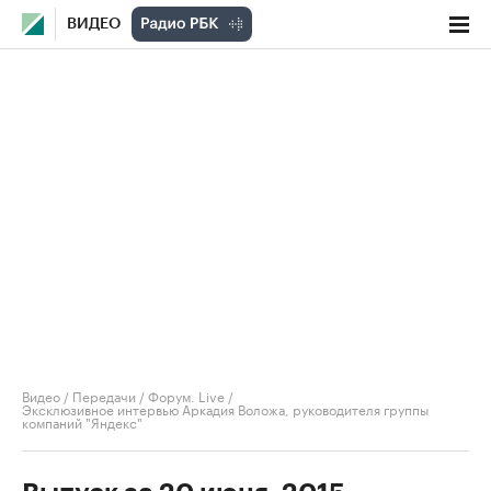
ВИДЕО
Видео
/
Передачи
/
Форум. Live
/
Эксклюзивное интервью Аркадия Воложа, руководителя группы
компаний "Яндекс"