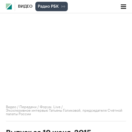
ВИДЕО
Видео
/
Передачи
/
Форум. Live
/
Эксклюзивное интервью Татьяны Голиковой, председателя Счётной
палаты России