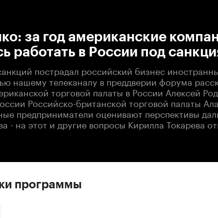
:00
/
00:00
ко: за год американские компа
ь работать в России под санкц
санкций пострадал российский бизнес иностранны
вью нашему телеканалу в преддверии форума расс
ериканской торговой палаты в России Алексей Род
России Российско-британской торговой палаты Ал
ные предприниматели оценивают перспективы да
а - на этот и другие вопросы Кирилла Токарева от
ски программы