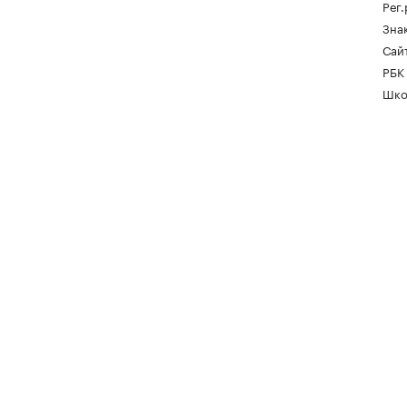
Рег
Зна
Сайт
РБК
Шко