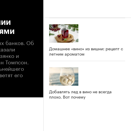
нии
иями
х банков. Об
казали
Домашнее «вино» из вишни: рецепт с
летним ароматом
зянко и
ан Томпсон.
льнейшего
ветят его
Добавлять лед в вино не всегда
плохо. Вот почему