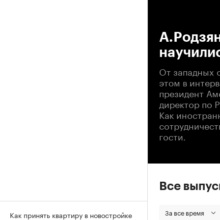
00
А.Родзян
научилис
От западных 
этом в интер
президент Ам
директор по 
Как иностран
сотрудничеств
гости.
Все выпу
За все время
Как принять квартиру в новостройке