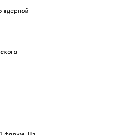
р ядерной
еского
й форум. На