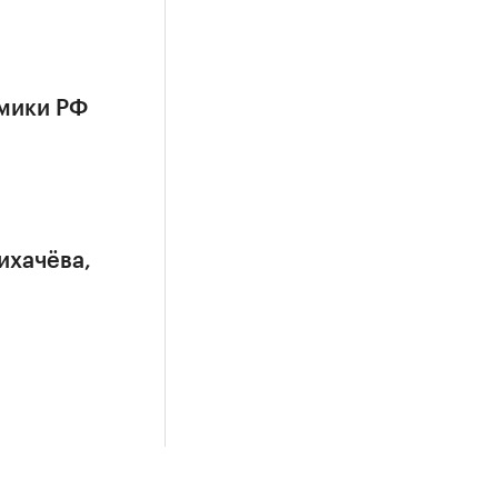
омики РФ
ихачёва,