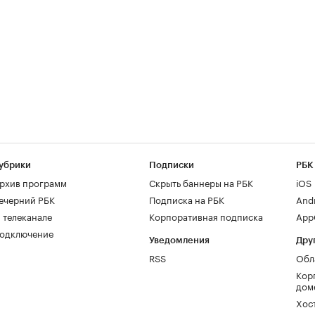
убрики
Подписки
РБК
рхив программ
Скрыть баннеры на РБК
iOS
ечерний РБК
Подписка на РБК
And
 телеканале
Корпоративная подписка
AppG
одключение
Уведомления
Дру
RSS
Обл
Кор
дом
Хос