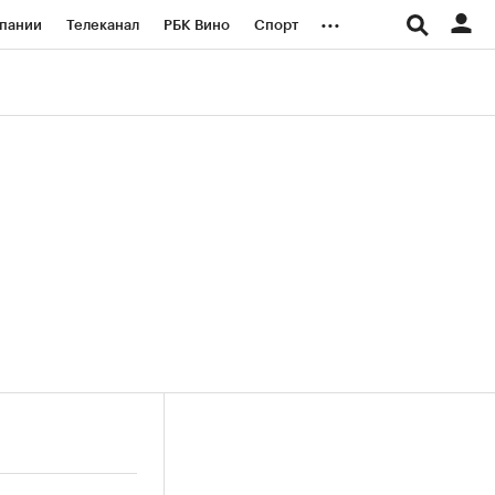
...
пании
Телеканал
РБК Вино
Спорт
ые проекты
Город
Стиль
Крипто
Спецпроекты СПб
логии и медиа
Финансы