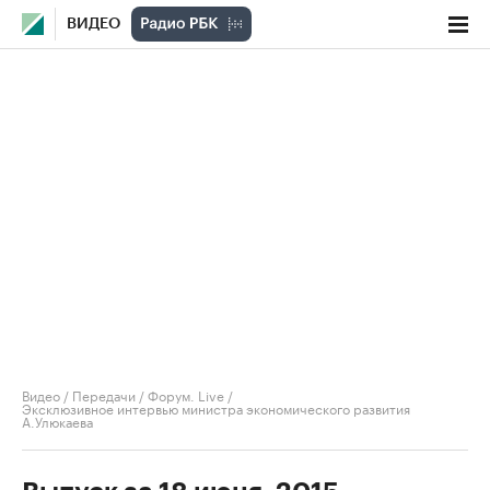
ВИДЕО
Видео
/
Передачи
/
Форум. Live
/
Эксклюзивное интервью министра экономического развития
А.Улюкаева