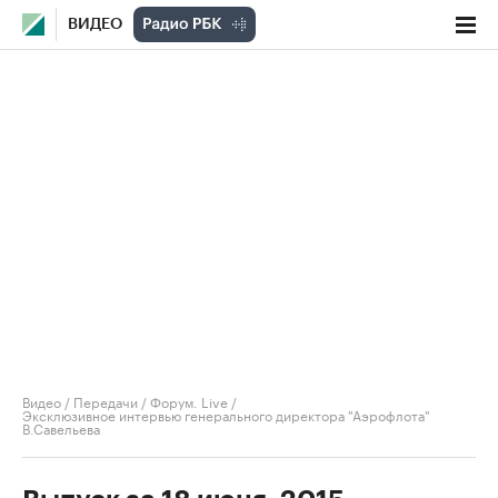
ВИДЕО
Видео
/
Передачи
/
Форум. Live
/
Эксклюзивное интервью генерального директора "Аэрофлота"
В.Савельева