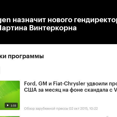
:00
/
00:00
en назначит нового гендиректо
Мартина Винтеркорна
ски программы
Ford, GM и Fiat-Chrysler удвоили п
США за месяц на фоне скандала с 
3:55
Обзор зарубежной прессы
02 окт 2015, 10:22