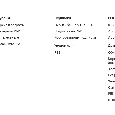
убрики
Подписки
РБК
рхив программ
Скрыть баннеры на РБК
iOS
ечерний РБК
Подписка на РБК
And
 телеканале
Корпоративная подписка
AppG
одключение
Уведомления
Дру
RSS
Обл
Кор
дом
Хос
Рег
Зна
Сайт
РБК
Шко