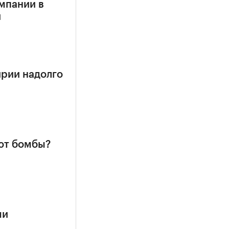
мпании в
и
ирии надолго
ют бомбы?
ми