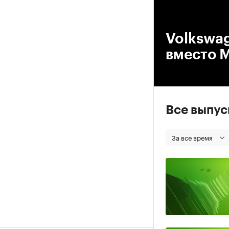
00
Volkswag
вместо 
Все выпу
За все время