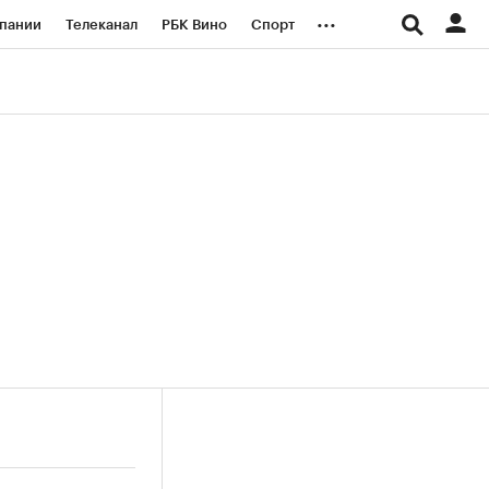
...
пании
Телеканал
РБК Вино
Спорт
ые проекты
Город
Стиль
Крипто
Спецпроекты СПб
логии и медиа
Финансы