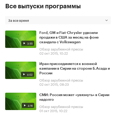
Все выпуски программы
За все время
Ford, GM и Fiat-Chrysler удвоили
продажи в США за месяц на фоне
скандала с Volkswagen
3:55
Обзор зарубежной прессы
02 окт 2015, 10:22
Иран присоединяется к военной
кампании в Сирии на стороне Б.Асада и
России
4:02
Обзор зарубежной прессы
02 окт 2015, 08:23
СМИ: Россия может «увязнуть» в Сирии
надолго
4:16
Обзор зарубежной прессы
01 окт 2015, 10:22