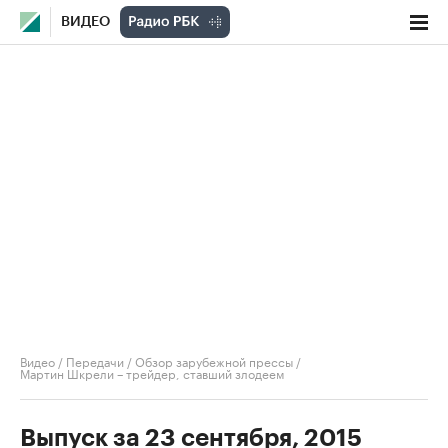
ВИДЕО
Видео
/
Передачи
/
Обзор зарубежной прессы
/
Мартин Шкрели – трейдер, ставший злодеем
Выпуск за 23 сентября, 2015