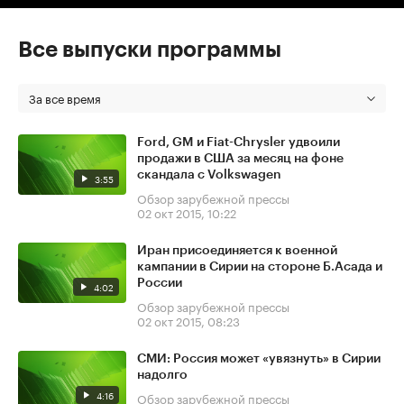
Все выпуски программы
За все время
Ford, GM и Fiat-Chrysler удвоили
продажи в США за месяц на фоне
скандала с Volkswagen
3:55
Обзор зарубежной прессы
02 окт 2015, 10:22
Иран присоединяется к военной
кампании в Сирии на стороне Б.Асада и
России
4:02
Обзор зарубежной прессы
02 окт 2015, 08:23
СМИ: Россия может «увязнуть» в Сирии
надолго
4:16
Обзор зарубежной прессы