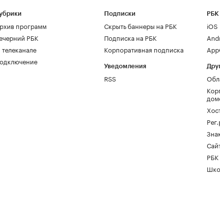
убрики
Подписки
РБК
рхив программ
Скрыть баннеры на РБК
iOS
ечерний РБК
Подписка на РБК
And
 телеканале
Корпоративная подписка
AppG
одключение
Уведомления
Дру
RSS
Обл
Кор
дом
Хос
Рег
Зна
Сайт
РБК
Шко