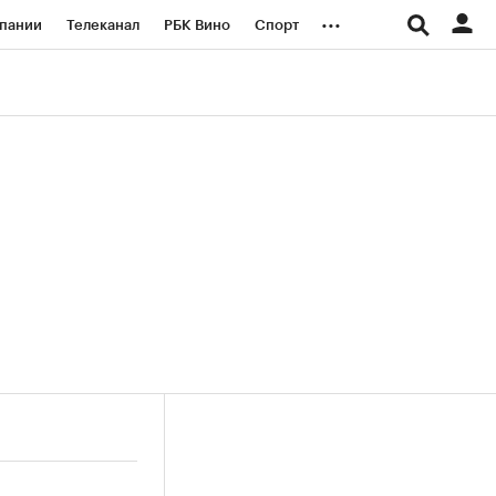
...
пании
Телеканал
РБК Вино
Спорт
ые проекты
Город
Стиль
Крипто
Спецпроекты СПб
логии и медиа
Финансы