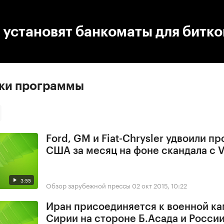
:00
/
00:00
 установят банкоматы для битк
ски программы
Ford, GM и Fiat-Chrysler удвоили п
США за месяц на фоне скандала с 
3:55
Обзор зарубежной прессы
02 окт 2015, 10:22
Иран присоединяется к военной ка
Сирии на стороне Б.Асада и Росси