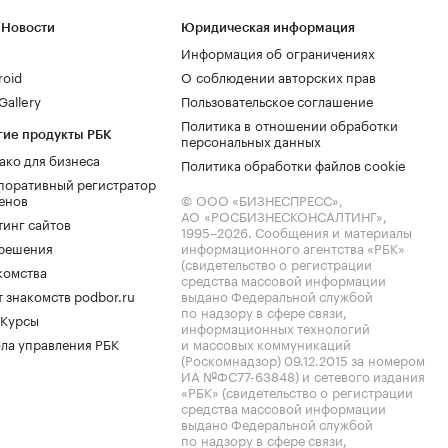
 Новости
Юридическая информация
Информация об ограничениях
roid
О соблюдении авторских прав
allery
Пользовательское соглашение
Политика в отношении обработки
гие продукты РБК
персональных данных
ако для бизнеса
Политика обработки файлов cookie
поративный регистратор
енов
© ООО «БИЗНЕСПРЕСС»,
АО «РОСБИЗНЕСКОНСАЛТИНГ»,
тинг сайтов
1995–2026
. Сообщения и материалы
.решения
информационного агентства «РБК»
(свидетельство о регистрации
комства
средства массовой информации
 знакомств podbor.ru
выдано Федеральной службой
по надзору в сфере связи,
 Курсы
информационных технологий
ла управления РБК
и массовых коммуникаций
(Роскомнадзор) 09.12.2015 за номером
ИА №ФС77-63848) и сетевого издания
«РБК» (свидетельство о регистрации
средства массовой информации
выдано Федеральной службой
по надзору в сфере связи,