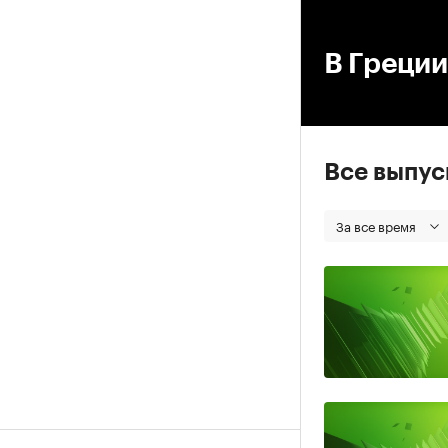
00
В Греции
Все выпу
За все время