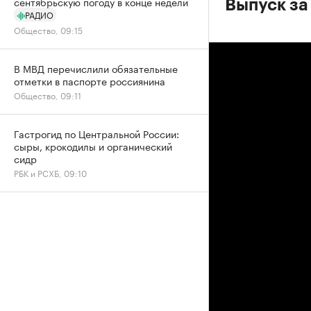
сентябрьскую погоду в конце недели
Выпуск за 
РАДИО
Общество, 09:15
В МВД перечислили обязательные
отметки в паспорте россиянина
Общество, 09:11
Гастрогид по Центральной России:
сыры, крокодилы и органический
сидр
РБК и РСХБ, 09:10