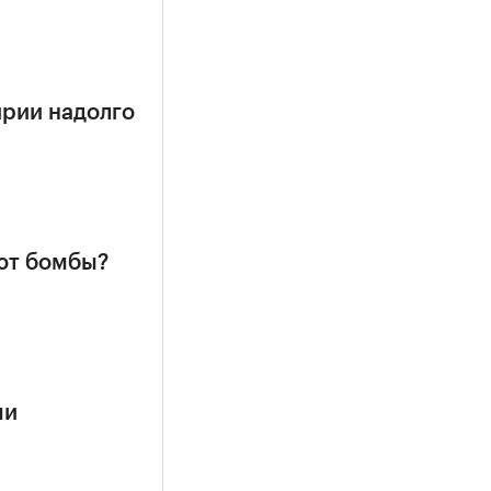
ирии надолго
ют бомбы?
ми