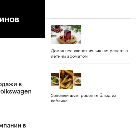
оинов
Домашнее «вино» из вишни: рецепт с
летним ароматом
родажи в
Volkswagen
Зеленый шум: рецепты блюд из
кабачка
мпании в
и