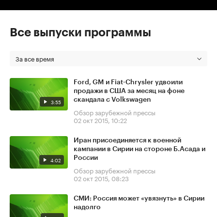
Все выпуски программы
За все время
Ford, GM и Fiat-Chrysler удвоили
продажи в США за месяц на фоне
скандала с Volkswagen
3:55
Обзор зарубежной прессы
02 окт 2015, 10:22
Иран присоединяется к военной
кампании в Сирии на стороне Б.Асада и
России
4:02
Обзор зарубежной прессы
02 окт 2015, 08:23
СМИ: Россия может «увязнуть» в Сирии
надолго