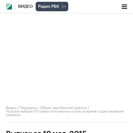
ВИДЕО
Видео
/
Передачи
/
Обзор зарубежной прессы
/
Youtube выбрал 10 самых популярных котов за время существования
сервиса