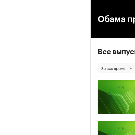
00
Обама пр
Все выпу
За все время