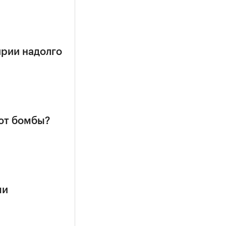
ирии надолго
ют бомбы?
ми