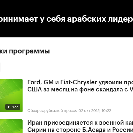
:00
/
00:00
инимает у себя арабских лиде
ски программы
Ford, GM и Fiat-Chrysler удвоили п
США за месяц на фоне скандала с 
3:55
Обзор зарубежной прессы
02 окт 2015, 10:22
Иран присоединяется к военной ка
Сирии на стороне Б.Асада и Росси