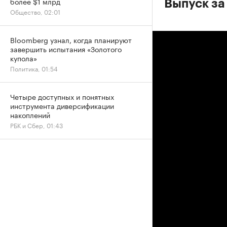
более $1 млрд
Выпуск за 
Общество, 02:01
Bloomberg узнал, когда планируют
завершить испытания «Золотого
купола»
Политика, 01:54
Четыре доступных и понятных
инструмента диверсификации
накоплений
РБК и Сбер, 01:43