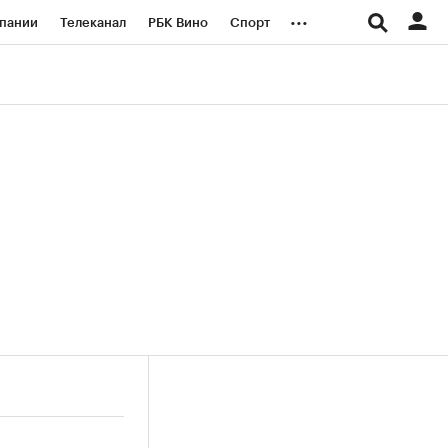
...
пании
Телеканал
РБК Вино
Спорт
ые проекты
Город
Стиль
Крипто
Спецпроекты СПб
логии и медиа
Финансы