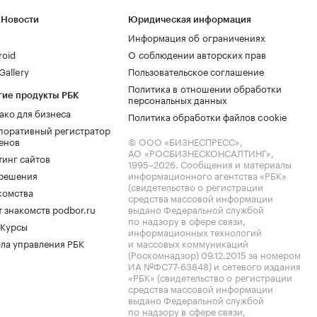
 Новости
Юридическая информация
Информация об ограничениях
roid
О соблюдении авторских прав
allery
Пользовательское соглашение
Политика в отношении обработки
гие продукты РБК
персональных данных
ако для бизнеса
Политика обработки файлов cookie
поративный регистратор
енов
© ООО «БИЗНЕСПРЕСС»,
АО «РОСБИЗНЕСКОНСАЛТИНГ»,
тинг сайтов
1995–2026
. Сообщения и материалы
.решения
информационного агентства «РБК»
(свидетельство о регистрации
комства
средства массовой информации
 знакомств podbor.ru
выдано Федеральной службой
по надзору в сфере связи,
 Курсы
информационных технологий
ла управления РБК
и массовых коммуникаций
(Роскомнадзор) 09.12.2015 за номером
ИА №ФС77-63848) и сетевого издания
«РБК» (свидетельство о регистрации
средства массовой информации
выдано Федеральной службой
по надзору в сфере связи,