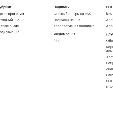
убрики
Подписки
РБК
рхив программ
Скрыть баннеры на РБК
iOS
ечерний РБК
Подписка на РБК
And
 телеканале
Корпоративная подписка
AppG
одключение
Уведомления
Дру
RSS
Обл
Кор
дом
Хос
Рег
Зна
Сайт
РБК
Шко