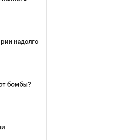
и
ирии надолго
ют бомбы?
ми