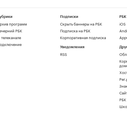
убрики
Подписки
РБК
рхив программ
Скрыть баннеры на РБК
iOS
ечерний РБК
Подписка на РБК
And
 телеканале
Корпоративная подписка
AppG
одключение
Уведомления
Дру
RSS
Обл
Кор
дом
Хос
Рег
Зна
Сайт
РБК
Шко