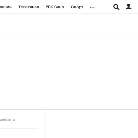
...
пании
Телеканал
РБК Вино
Спорт
ые проекты
Город
Стиль
Крипто
Спецпроекты СПб
логии и медиа
Финансы
 дефолта