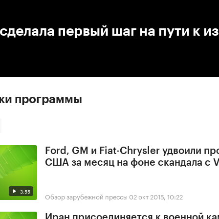
:00
/
00:00
сделала первый шаг на пути к и
ски программы
Ford, GM и Fiat-Chrysler удвоили п
США за месяц на фоне скандала с 
3:55
Обзор зарубежной прессы
02 окт 2015, 10:22
Иран присоединяется к военной ка