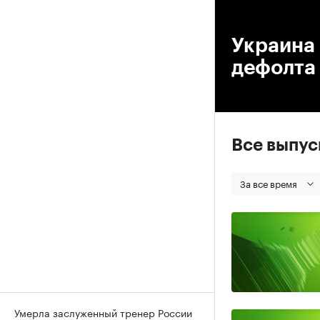
00
Украина 
дефолта
Все выпу
За все время
Умерла заслуженный тренер России