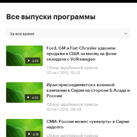
Все выпуски программы
За все время
Ford, GM и Fiat-Chrysler удвоили
продажи в США за месяц на фоне
скандала с Volkswagen
3:55
Обзор зарубежной прессы
02 окт 2015, 10:22
Иран присоединяется к военной
кампании в Сирии на стороне Б.Асада и
России
4:02
Обзор зарубежной прессы
02 окт 2015, 08:23
СМИ: Россия может «увязнуть» в Сирии
надолго
4:16
Обзор зарубежной прессы