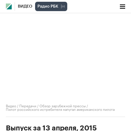
ВИДЕО
Видео
/
Передачи
/
Обзор зарубежной прессы
/
Пилот российского истребителя напугал американского пилота
Выпуск за 13 апреля, 2015