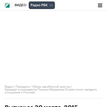
ВИДЕО
Видео
/
Передачи
/
Обзор зарубежной прессы
/
Кандидат в президенты Польши Магдалена Огорек хочет наладить
отношения с Россией