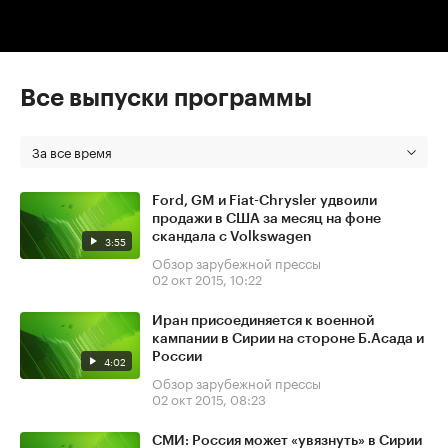
Все выпуски программы
За все время
Ford, GM и Fiat-Chrysler удвоили
продажи в США за месяц на фоне
скандала с Volkswagen
3:55
Обзор зарубежной прессы
02 окт 2015, 10:22
Иран присоединяется к военной
кампании в Сирии на стороне Б.Асада и
России
4:02
Обзор зарубежной прессы
02 окт 2015, 08:23
СМИ: Россия может «увязнуть» в Сирии